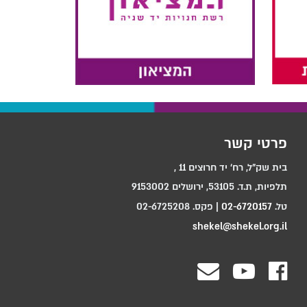
פרטי קשר
בית שק"ל, רח‘ יד חרוצים 11 ,
תלפיות, ת.ד. 53105, ירושלים 9153002
טל.
02-6720157
| פקס. 02-6725208
shekel@shekel.org.il