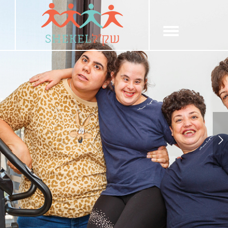
חילתו
ל
ף
ינטרנט,
חץ
נטר
די
עבור
אזור
וכן
רכזי