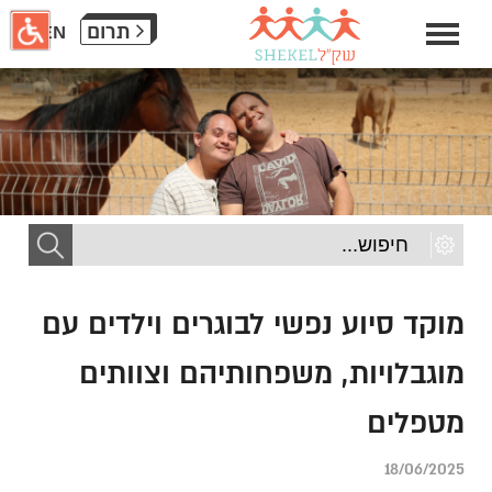
חילתו
תרום
EN
ל
ף
ינטרנט,
חץ
נטר
די
עבור
אזור
וכן
רכזי
מוקד סיוע נפשי לבוגרים וילדים עם
מוגבלויות, משפחותיהם וצוותים
מטפלים
18/06/2025