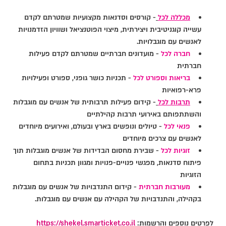
מכללה לכל
- קורסים וסדנאות מקצועיות שמטרתם לקדם
עשייה קוגניטיבית ויצירתית, מיצוי הפוטנציאל ושוויון הזדמנויות
לאנשים עם מוגבלויות.
חברה לכל
- מועדונים חברתיים שמטרתם לקדם פעילות
חברתית
בריאות וספורט לכל
- תכניות כושר גופני, ספורט ופעילויות
פרא-רפואיות
תרבות לכל
- קידום פעילות תרבותית של אנשים עם מוגבלות
והשתתפותם באירועי תרבות קהילתיים
פנאי לכל
- טיולים ונופשים בארץ ובעולם, ואירועים מיוחדים
לאנשים עם צרכים מיוחדים
זוגיות לכל
- שבירת מחסום הבדידות של אנשים מוגבלות תוך
פיתוח סדנאות, מפגשי פנויים-פנויות ומגוון תכניות בתחום
הזוגיות
מעורבות חברתית
- קידום התנדבויות של אנשים עם מוגבלות
בקהילה, והתנדבויות של הקהילה עם אנשים עם מוגבלות.
לפרטים נוספים והרשמות:
https://shekel.smarticket.co.il