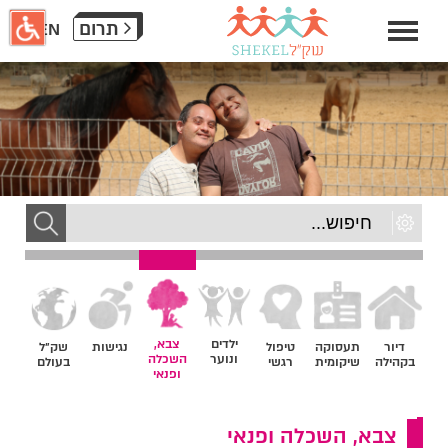
חילתו
תרום
EN
ל
ף
ינטרנט,
חץ
נטר
די
עבור
אזור
וכן
רכזי
ילדים
צבא,
דיור
תעסוקה
טיפול
נגישות
שק״ל
ונוער
השכלה
בקהילה
שיקומית
רגשי
בעולם
ופנאי
צבא, השכלה ופנאי