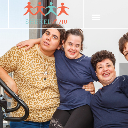
חילתו
ל
ף
ינטרנט,
חץ
נטר
די
עבור
אזור
וכן
רכזי