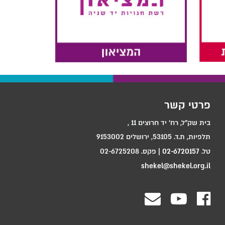
פרטי קשר
בית שק"ל, רח‘ יד חרוצים 11 ,
תלפיות, ת.ד. 53105, ירושלים 9153002
טל.
02-6720157
| פקס. 02-6725208
shekel@shekel.org.il