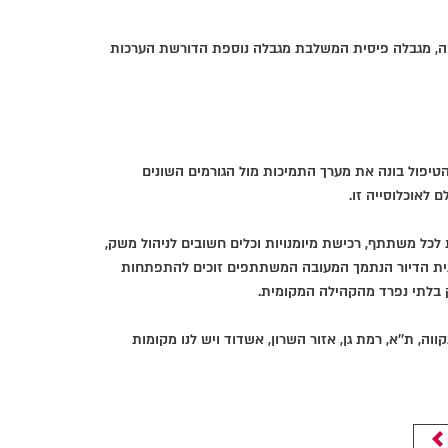
קשה, מגבלה פיסית המשלבת מגבלה נוספת הדורשת הערכות
יקף של 10-15 שעות שבועיות). מתאם הטיפול בונה את מערך התמיכות מול הגורמים השונים
 לאוכלוסייה זו.
 לכל משתתף, רכישת מיומנויות וכלים חשובים לניהול משק,
תכנית הדיור הנתמך המעובה המשתתפים זוכים להתפתחות
ק בלתי נפרד מהקהילה המקומית.
וה, ת''א, רמת גן, אזור השרון, אשדוד ויש לנו מקומות