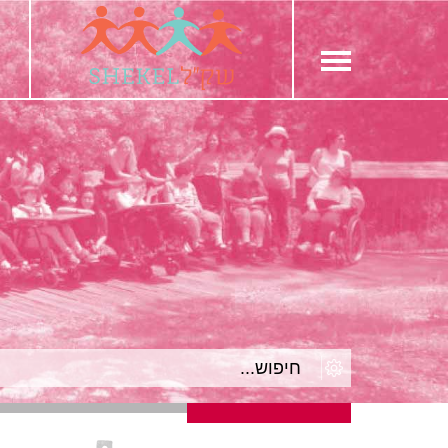
חילתו
ל
ף
ינטרנט,
חץ
נטר
די
עבור
אזור
וכן
רכזי