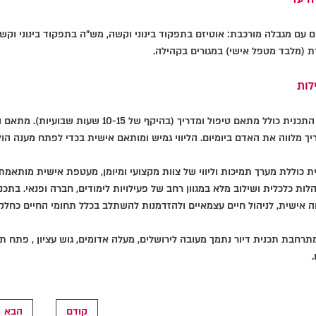
 עם מגבלה מורכבת: אוטיזם בתפקוד בינוני וקשה, מש”ה בתפקוד בינוני ו
ת (מלבד מטפל אישי) במגורים בקהילה.
לות
צוות התכנית כולל מתאם טיפול ומדריך (בה
יך מלווה את האדם ביומיום. הליווי גמיש ומותאם אישית בכדי לפתח מענה הולם
ת כוללת מערך תמיכות וליווי של צוות מקצועי ומיומן, מעטפת אישית מותאמת
לות כלכלית ושילוב מלא במגוון רחב של פעילויות לימודים, חברה ופנאי. ב
ה אישית, לניהול חיים עצמאיים ולהזדמנות להשתלב בכלל תחומי החיים כחל
מתרחבת תכנית דיור נתמך מעובה לירושלים, מעלה אדומים, גוש עציון , פתח תקו
.
קודם
הבא