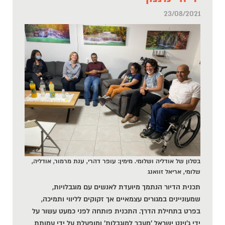
23/08/2021
בסלון של אודליה ושלומי. מימין: עופר דהרי, ענת מרמור, אודליה,
שלומי, אריאל זוואנג
תכנית הדיור הנתמך מיועדת לאנשים עם מוגבלויות,
שמעוניינים במגורים עצמאיים אך זקוקים לליווי ותמיכה,
בפרט בתחילת הדרך. התכנית פותחה לפני כמעט עשור על
ידי ג'וינט ישראל 'מעבר למוגבלות' ומופעלת על ידי עמותת