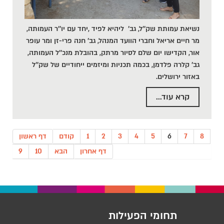
נשיאת עמותת שק''ל, גב' ליהיא לפיד ,יחד עם יו''ר העמותה,
מר חיים אריאל וחברי הוועד המנהל, גב' חנה פרי-זן ומר עופר
אור, הקדישו יום שלם לסיור מרתק, בהובלת מנכ''ל העמותה,
גב' קלרה פלדמן, בכמה תכניות ומיזמים ייחודיים של שק''ל
באזור ירושלים.
קרא עוד...
8
7
6
5
4
3
2
1
קודם
דף ראשון
דף אחרון
הבא
10
9
תחומי הפעילות