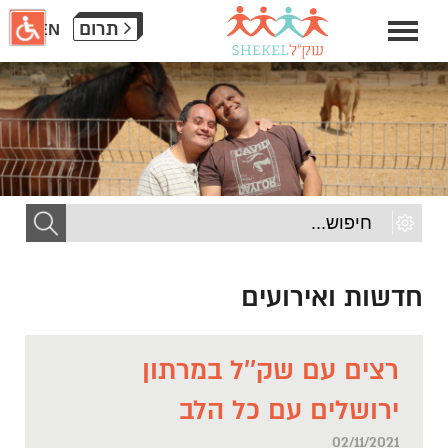
חילתו
תרום
EN
ל
ף
ינטרנט,
חץ
נטר
די
עבור
אזור
וכן
רכזי
חדשות ואירועים
רצים עם שק''ל במרתון
ירושלים עם כל הלב
02/11/2021