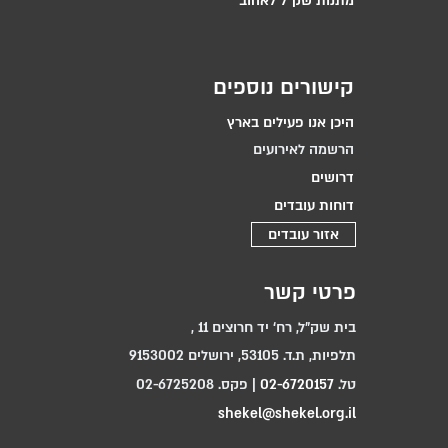
מתנות שק״ל לאהוב
קישורים נוספים
היכן אנו פעילים בארץ
הרשמה לאירועים
דרושים
דוחות עובדים
אזור עובדים
פרטי קשר
בית שק"ל, רח‘ יד חרוצים 11 ,
תלפיות, ת.ד. 53105, ירושלים 9153002
טל.
02-6720157
| פקס. 02-6725208
shekel@shekel.org.il