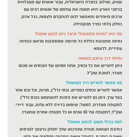
שוויון, ושילוב בחברה הישראלית, עבור אנשים עם מוגבלויות
ברחבי הארץ. היא תשנה את עולמם של אנשים רבים עם
צרכים מיוחדים ותאפשר להם להתקדם ולצמוח, ככל אדם,
כחלק בלתי נפרד מהקהילה.
מה היא "נתינה מתוכננת" וכיצד ניתן לבצע אותה?
נתינה מתוכננת כוללת כל תרומה שמתוכננת מראש כנתינה
עתידית, לדוגמא
נתינה דרך עיזבון בצוואה
ניתן להוריש את כל נכסיך, אחוז מסיום של הנכסים או סכום
מוגדר, לטובת שק''ל.
מה אפשר להוריש דרך הצוואה?
אפשר להוריש נכסים כספיים, נכסי נדל''ן, מניות, וכל נכס אחר
בעל ערך. ניתן גם להוריש את הזכות להשתמש בנכס נדל''ן
לתקופה מוגדרת, למשל: שימוש בדירה ללא עלות, עבור דיירי
שק''ל, לתקופה של 10 שנים או כל תקופה אחרת שתוגדר.
למה בכלל חשוב לכתוב צוואה?
כתיבת הצוואה תוודה שהרכוש שלך יחולק כרצונך לגורמים
שאת.ה בוחר.ת. בהעדר צוואה המדינה מחליטה איך ולמי