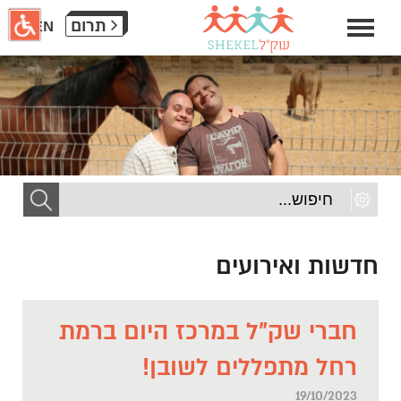
חילתו
תרום
EN
ל
ף
ינטרנט,
חץ
נטר
די
עבור
אזור
וכן
רכזי
חדשות ואירועים
חברי שק"ל במרכז היום ברמת
רחל מתפללים לשובן!
19/10/2023