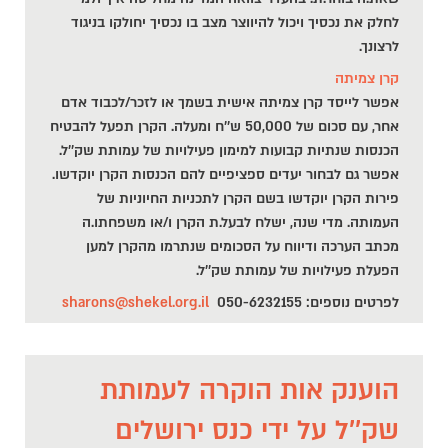
לחלק את נכסיך ויכול להיווצר מצב בו נכסיך יחולקו בניגוד
לרצונך.
קרן צמיתה
אפשר לייסד קרן צמיתה אישית בשמך או לזכר/לכבוד אדם
אחר, עם סכום של 50,000 ש''ח ומעלה. הקרן תפעל להבטיח
הכנסות שנתיות קבועות למימון פעילויות של עמותת שק''ל.
אפשר גם לבחור יעדים ספציפיים להם הכנסות הקרן יוקדשו.
פירות הקרן יוקדשו בשם הקרן לתכניות החיוניות של
העמותה. מדי שנה, ישלח לבעל.ת הקרן ו/או משפחתו.ה
מכתב הערכה ודיווח על הסכומים שנתרמו מהקרן למען
הפעלת פעילויות של עמותת שק''ל.
לפרטים נוספים: 050-6232155
sharons@shekel.org.il
הוענק אות הוקרה לעמותת
שק''ל על ידי כנס ירושלים