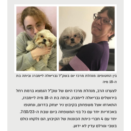
בין החטופים: מנהלת מרכז יום בשק"ל גבריאלה ליימברג וביתה בת
ה-18 מיה
לצערנו הרב, מנהלת מרכז היום של שק"ל הנמצא ברמת רחל
בירושלים גבריאלה ליימברג, ובתה בת ה-18 מיה ליימברג,
התארחו אצל משפחתן בקיבוץ ניר יצחק בדרום, ונחטפו
באכזריות יחד עם כל בני המשפחה ביום שבת ה-7/10/23.
יחד עם 4 חברי כיתת הכוננות של הקיבוץ, הם נלקחו כולם
בשבי וגורלם עדין לא ידוע.