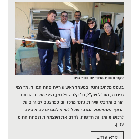
טקס חנוכת מרכז יום כפר גנים
בטקס מלהיב וחגיגי במעמד ראש עיריית פתח תקווה, מר רמי
גרינברג, מנכ''ל שק''ל, גב' קלרה פלדמן, נציגי משרד הרווחה,
הורים ומקבלי שירות, נחנך מרכז יום כפר גנים לבוגרים על
הרצף האוטיסטי. המרכז פועל לסייע לבוגרים עם אוטיזם
לרכוש מיומנויות חדשות, לקדם את העצמאות ולפתח תחומי
עניין.
קרא עוד...