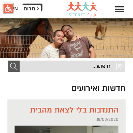
חילתו
תרום
EN
ל
ף
ינטרנט,
חץ
נטר
די
עבור
אזור
וכן
רכזי
חדשות ואירועים
התנדבות בלי לצאת מהבית
18/03/2020