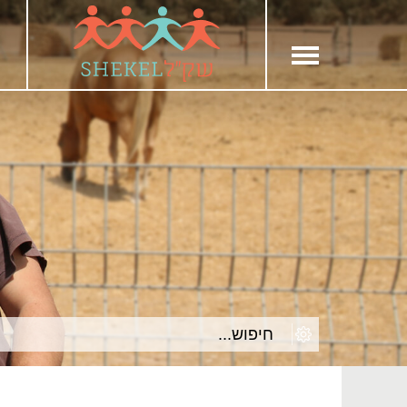
חילתו
ל
ף
ינטרנט,
חץ
נטר
די
עבור
אזור
וכן
רכזי