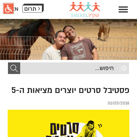
חילתו
תרום
EN
ל
ף
ינטרנט,
חץ
נטר
די
עבור
אזור
וכן
רכזי
פסטיבל סרטים יוצרים מציאות ה-5
01/05/2018