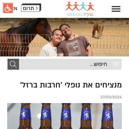
חילתו
תרום
EN
ל
ף
ינטרנט,
חץ
נטר
די
עבור
אזור
וכן
רכזי
מנציחים את נופלי 'חרבות ברזל'
27/03/2024