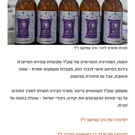
תווית אישית לזכר נדב עמיקם ז"ל
השנה, המהדורה הפורימית של שק"ל ומבשלת שפירא המייצרת
בירות במיתוג אישי לכבוד החג, מקבלת משמעות אחרת - שונה
וכואבת, אבל גם מיוחדת ומרגשת.
מועסקי שק"ל השותפים בייצור מארזי הבירה הנציחו לאורך החודש
על גבי תוויות הבקבוקים את יקירנו, גיבורי ישראל - שנפלו בהגנה על
הבית.
לסיפורו של נדב עמיקם ז"ל
לסיפורו של יונדב רז לוינשטיין (יונדי) ז"ל