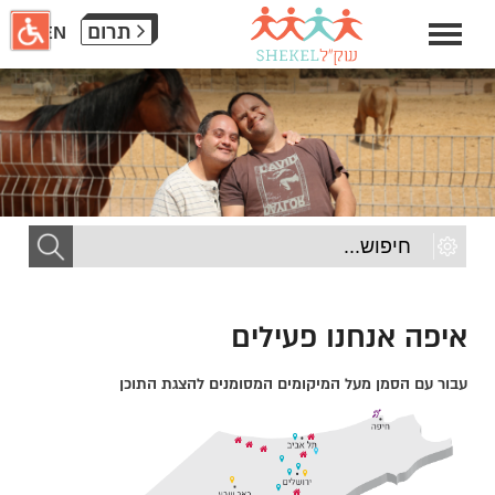
חילתו
תרום
EN
ל
ף
ינטרנט,
חץ
נטר
די
עבור
אזור
וכן
רכזי
איפה אנחנו פעילים
עבור עם הסמן מעל המיקומים המסומנים להצגת התוכן