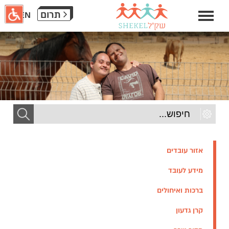
חילתו
תרום
EN
ל
ף
ינטרנט,
חץ
נטר
די
עבור
אזור
וכן
רכזי
אזור עובדים
מידע לעובד
ברכות ואיחולים
קרן גדעון