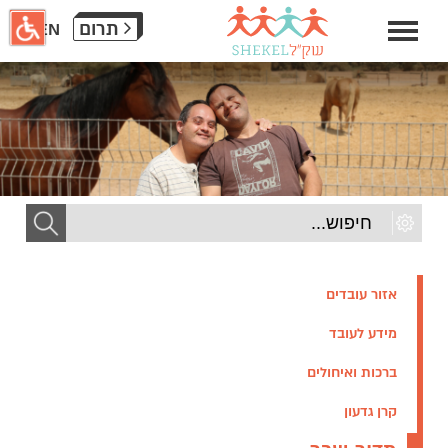
חילתו
תרום
EN
ל
ף
ינטרנט,
חץ
נטר
די
עבור
אזור
וכן
רכזי
אזור עובדים
מידע לעובד
ברכות ואיחולים
קרן גדעון