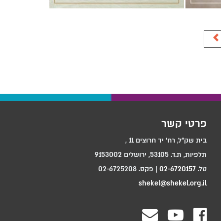
פרטי קשר
בית שק"ל, רח‘ יד חרוצים 11 ,
תלפיות, ת.ד. 53105, ירושלים 9153002
טל.
02-6720157
| פקס. 02-6725208
shekel@shekel.org.il