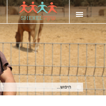
חילתו
ל
ף
ינטרנט,
חץ
נטר
די
עבור
אזור
וכן
רכזי