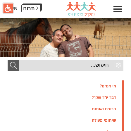
חילתו
תרום
EN
ל
ף
ינטרנט,
חץ
נטר
די
עבור
אזור
וכן
רכזי
מי אנחנו?
דבר יו״ר שק״ל
פרסים ואותות
שיתופי פעולה